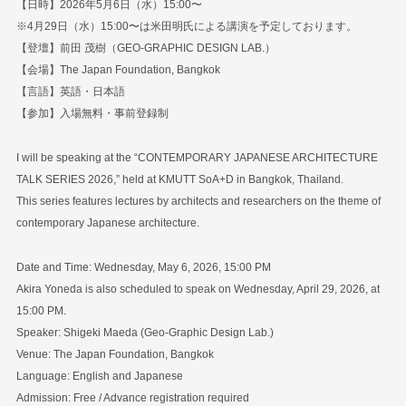
【日時】2026年5月6日（水）15:00〜
※4月29日（水）15:00〜は米田明氏による講演を予定しております。
【登壇】前田 茂樹（GEO-GRAPHIC DESIGN LAB.）
【会場】The Japan Foundation, Bangkok
【言語】英語・日本語
【参加】入場無料・事前登録制
I will be speaking at the “CONTEMPORARY JAPANESE ARCHITECTURE
TALK SERIES 2026,” held at KMUTT SoA+D in Bangkok, Thailand.
This series features lectures by architects and researchers on the theme of
contemporary Japanese architecture.
Date and Time:
Wednesday, May 6, 2026, 15:00 PM
Akira Yoneda is also scheduled to speak on Wednesday, April 29, 2026, at
15:00 PM.
Speaker:
Shigeki Maeda (Geo-Graphic Design Lab.)
Venue:
The Japan Foundation, Bangkok
Language:
English and Japanese
Admission:
Free / Advance registration required