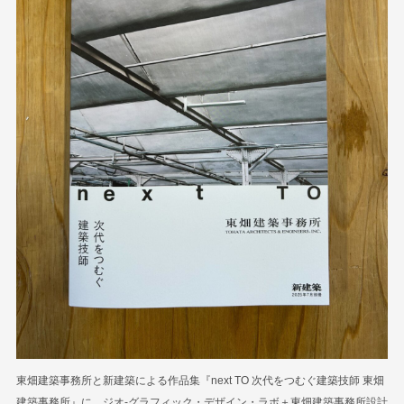
東畑建築事務所と新建築による作品集『next TO 次代をつむぐ建築技師 東畑
建築事務所』に、ジオ-グラフィック・デザイン・ラボ＋東畑建築事務所設計