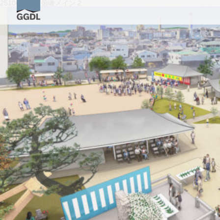
251002_★★俯瞰メイン 2