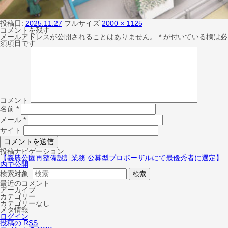
投稿日:
2025.11.27
フルサイズ
2000 × 1125
コメントを残す
メールアドレスが公開されることはありません。
*
が付いている欄は必
須項目です
コメント
名前
*
メール
*
サイト
投稿ナビゲーション
【義農公園再整備設計業務 公募型プロポーザルにて最優秀者に選定】
内で公開
検索対象:
検索
最近のコメント
アーカイブ
カテゴリー
カテゴリーなし
メタ情報
ログイン
投稿の
RSS